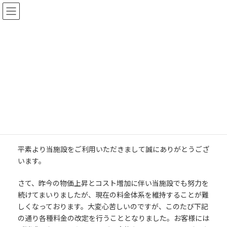
コ
ナ
ン
ビ
テ
ゲ
ン
ー
ツ
シ
へ
ョ
4月1日より料金改定のお知らせ
ス
ン
キ
に
最
2025年3月3日
2025年3月3日
nsg
ッ
移
終
更
プ
動
新
日
時
HOME
news
4月1日より料金改定のお知らせ
:
平素より当施設をご利用いただきまして誠にありがとうござ
います。
さて、昨今の物価上昇とコスト増加に伴い当施設でも努力を
続けてまいりましたが、現在の料金体系を維持することが難
しくなっております。大変心苦しいのですが、このたび下記
の通り各種料金の改定を行うこととなりました。お客様には